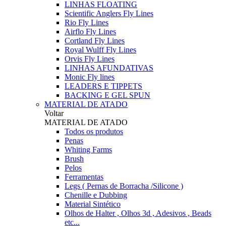
LINHAS FLOATING
Scientific Anglers Fly Lines
Rio Fly Lines
Airflo Fly Lines
Cortland Fly Lines
Royal Wulff Fly Lines
Orvis Fly Lines
LINHAS AFUNDATIVAS
Monic Fly lines
LEADERS E TIPPETS
BACKING E GEL SPUN
MATERIAL DE ATADO
Voltar
MATERIAL DE ATADO
Todos os produtos
Penas
Whiting Farms
Brush
Pelos
Ferramentas
Legs ( Pernas de Borracha /Silicone )
Chenille e Dubbing
Material Sintético
Olhos de Halter , Olhos 3d , Adesivos , Beads
etc...