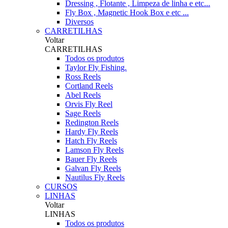
Dressing , Flotante , Limpeza de linha e etc...
Fly Box , Magnetic Hook Box e etc ...
Diversos
CARRETILHAS
Voltar
CARRETILHAS
Todos os produtos
Taylor Fly Fishing.
Ross Reels
Cortland Reels
Abel Reels
Orvis Fly Reel
Sage Reels
Redington Reels
Hardy Fly Reels
Hatch Fly Reels
Lamson Fly Reels
Bauer Fly Reels
Galvan Fly Reels
Nautilus Fly Reels
CURSOS
LINHAS
Voltar
LINHAS
Todos os produtos