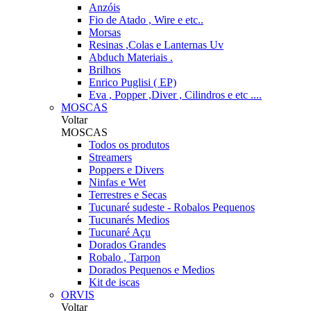
Anzóis
Fio de Atado , Wire e etc..
Morsas
Resinas ,Colas e Lanternas Uv
Abduch Materiais .
Brilhos
Enrico Puglisi ( EP)
Eva , Popper ,Diver , Cilindros e etc ....
MOSCAS
Voltar
MOSCAS
Todos os produtos
Streamers
Poppers e Divers
Ninfas e Wet
Terrestres e Secas
Tucunaré sudeste - Robalos Pequenos
Tucunarés Medios
Tucunaré Açu
Dorados Grandes
Robalo , Tarpon
Dorados Pequenos e Medios
Kit de iscas
ORVIS
Voltar