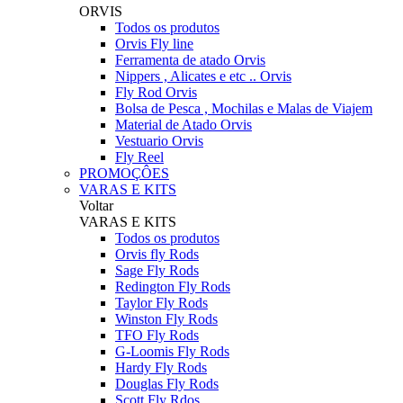
ORVIS
Todos os produtos
Orvis Fly line
Ferramenta de atado Orvis
Nippers , Alicates e etc .. Orvis
Fly Rod Orvis
Bolsa de Pesca , Mochilas e Malas de Viajem
Material de Atado Orvis
Vestuario Orvis
Fly Reel
PROMOÇÔES
VARAS E KITS
Voltar
VARAS E KITS
Todos os produtos
Orvis fly Rods
Sage Fly Rods
Redington Fly Rods
Taylor Fly Rods
Winston Fly Rods
TFO Fly Rods
G-Loomis Fly Rods
Hardy Fly Rods
Douglas Fly Rods
Scott Fly Rdos