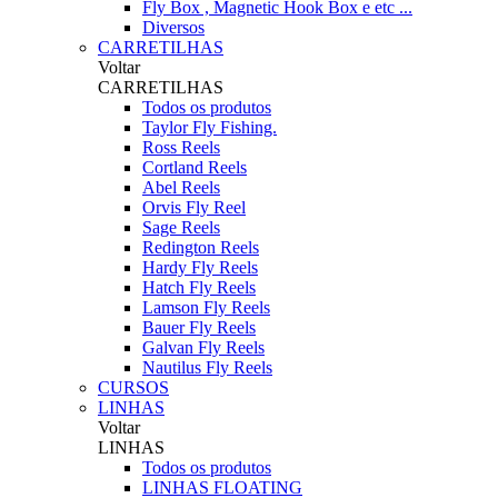
Fly Box , Magnetic Hook Box e etc ...
Diversos
CARRETILHAS
Voltar
CARRETILHAS
Todos os produtos
Taylor Fly Fishing.
Ross Reels
Cortland Reels
Abel Reels
Orvis Fly Reel
Sage Reels
Redington Reels
Hardy Fly Reels
Hatch Fly Reels
Lamson Fly Reels
Bauer Fly Reels
Galvan Fly Reels
Nautilus Fly Reels
CURSOS
LINHAS
Voltar
LINHAS
Todos os produtos
LINHAS FLOATING