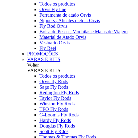
Todos os produtos
Orvis Fly line
Ferramenta de atado Orvis
Nippers , Alicates e etc .. Orvis
Fly Rod Orvis
Bolsa de Pesca , Mochilas e Malas de Viajem
Material de Atado Orvis
Vestuario Orvis
Fly Reel
PROMOÇÔES
VARAS E KITS
Voltar
VARAS E KITS
Todos os produtos
Orvis fly Rods
Sage Fly Rods
Redington Fly Rods
Taylor Fly Rods
Winston Fly Rods
TFO Fly Rods
G-Loomis Fly Rods
Hardy Fly Rods
Douglas Fly Rods
Scott Fly Rdos
Thomas & Thomas Fly Rods