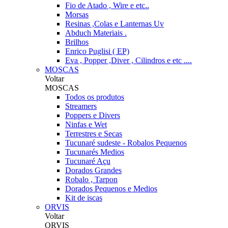
Fio de Atado , Wire e etc..
Morsas
Resinas ,Colas e Lanternas Uv
Abduch Materiais .
Brilhos
Enrico Puglisi ( EP)
Eva , Popper ,Diver , Cilindros e etc ....
MOSCAS
Voltar
MOSCAS
Todos os produtos
Streamers
Poppers e Divers
Ninfas e Wet
Terrestres e Secas
Tucunaré sudeste - Robalos Pequenos
Tucunarés Medios
Tucunaré Açu
Dorados Grandes
Robalo , Tarpon
Dorados Pequenos e Medios
Kit de iscas
ORVIS
Voltar
ORVIS