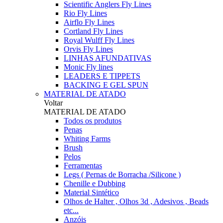
Scientific Anglers Fly Lines
Rio Fly Lines
Airflo Fly Lines
Cortland Fly Lines
Royal Wulff Fly Lines
Orvis Fly Lines
LINHAS AFUNDATIVAS
Monic Fly lines
LEADERS E TIPPETS
BACKING E GEL SPUN
MATERIAL DE ATADO
Voltar
MATERIAL DE ATADO
Todos os produtos
Penas
Whiting Farms
Brush
Pelos
Ferramentas
Legs ( Pernas de Borracha /Silicone )
Chenille e Dubbing
Material Sintético
Olhos de Halter , Olhos 3d , Adesivos , Beads
etc...
Anzóis