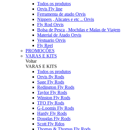
Todos os produtos
Orvis Fly line
Ferramenta de atado Orvis
Nippers , Alicates e etc .. Orvis
Fly Rod Orvis
Bolsa de Pesca , Mochilas e Malas de Viajem
Material de Atado Orvis
Vestuario Orvis
Fly Reel
PROMOÇÔES
VARAS E KITS
Voltar
VARAS E KITS
Todos os produtos
Orvis fly Rods
Sage Fly Rods
Redington Fly Rods
Taylor Fly Rods
Winston Fly Rods
TFO Fly Rods
G-Loomis Fly Rods
Hardy Fly Rods
Douglas Fly Rods
Scott Fly Rdos
Thomas & Thomas Fly Rods