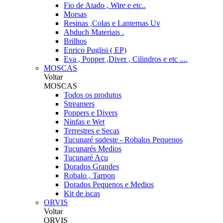
Fio de Atado , Wire e etc..
Morsas
Resinas ,Colas e Lanternas Uv
Abduch Materiais .
Brilhos
Enrico Puglisi ( EP)
Eva , Popper ,Diver , Cilindros e etc ....
MOSCAS
Voltar
MOSCAS
Todos os produtos
Streamers
Poppers e Divers
Ninfas e Wet
Terrestres e Secas
Tucunaré sudeste - Robalos Pequenos
Tucunarés Medios
Tucunaré Açu
Dorados Grandes
Robalo , Tarpon
Dorados Pequenos e Medios
Kit de iscas
ORVIS
Voltar
ORVIS