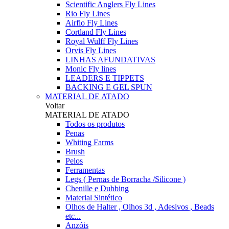
Scientific Anglers Fly Lines
Rio Fly Lines
Airflo Fly Lines
Cortland Fly Lines
Royal Wulff Fly Lines
Orvis Fly Lines
LINHAS AFUNDATIVAS
Monic Fly lines
LEADERS E TIPPETS
BACKING E GEL SPUN
MATERIAL DE ATADO
Voltar
MATERIAL DE ATADO
Todos os produtos
Penas
Whiting Farms
Brush
Pelos
Ferramentas
Legs ( Pernas de Borracha /Silicone )
Chenille e Dubbing
Material Sintético
Olhos de Halter , Olhos 3d , Adesivos , Beads
etc...
Anzóis