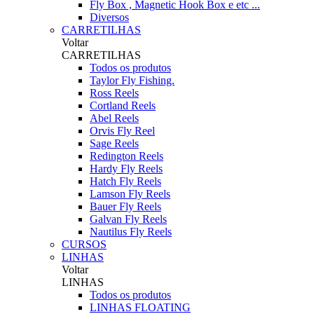
Fly Box , Magnetic Hook Box e etc ...
Diversos
CARRETILHAS
Voltar
CARRETILHAS
Todos os produtos
Taylor Fly Fishing.
Ross Reels
Cortland Reels
Abel Reels
Orvis Fly Reel
Sage Reels
Redington Reels
Hardy Fly Reels
Hatch Fly Reels
Lamson Fly Reels
Bauer Fly Reels
Galvan Fly Reels
Nautilus Fly Reels
CURSOS
LINHAS
Voltar
LINHAS
Todos os produtos
LINHAS FLOATING