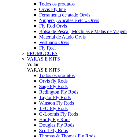
Todos os produtos
Orvis Fly line
Ferramenta de atado Orvis
Nippers , Alicates e etc .. Orvis
Fly Rod Orvis
Bolsa de Pesca , Mochilas e Malas de Viajem
Material de Atado Orvis
Vestuario Orvis
Fly Reel
PROMOÇÔES
VARAS E KITS
Voltar
VARAS E KITS
Todos os produtos
Orvis fly Rods
Sage Fly Rods
Redington Fly Rods
Taylor Fly Rods
Winston Fly Rods
TFO Fly Rods
G-Loomis Fly Rods
Hardy Fly Rods
Douglas Fly Rods
Scott Fly Rdos
Thomas & Thomas Fly Rods