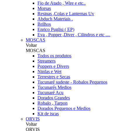
Fio de Atado , Wire e etc..
Morsas
Resinas ,Colas e Lanternas Uv
Abduch Materiais .
Brilhos
Enrico Puglisi ( EP)
Eva , Popper ,Diver , Cilindros e etc ....
MOSCAS
Voltar
MOSCAS
Todos os produtos
Streamers
Poppers e Divers
Ninfas e Wet
Terrestres e Secas
Tucunaré sudeste - Robalos Pequenos
Tucunarés Medios
Tucunaré Açu
Dorados Grandes
Robalo , Tarpon
Dorados Pequenos e Medios
Kit de iscas
ORVIS
Voltar
ORVIS