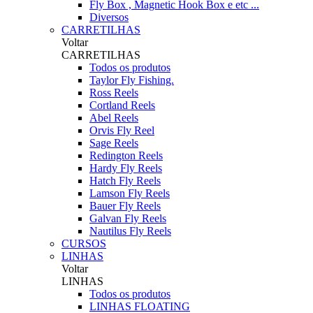
Fly Box , Magnetic Hook Box e etc ...
Diversos
CARRETILHAS
Voltar
CARRETILHAS
Todos os produtos
Taylor Fly Fishing.
Ross Reels
Cortland Reels
Abel Reels
Orvis Fly Reel
Sage Reels
Redington Reels
Hardy Fly Reels
Hatch Fly Reels
Lamson Fly Reels
Bauer Fly Reels
Galvan Fly Reels
Nautilus Fly Reels
CURSOS
LINHAS
Voltar
LINHAS
Todos os produtos
LINHAS FLOATING