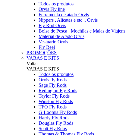
Todos os produtos
Orvis Fly line
Ferramenta de atado Orvis
Nippers , Alicates e etc .. Orvis
Fly Rod Orvis
Bolsa de Pesca , Mochilas e Malas de Viajem
Material de Atado Orvis
Vestuario Orvis
Fly Reel
PROMOÇÔES
VARAS E KITS
Voltar
VARAS E KITS
Todos os produtos
Orvis fly Rods
Sage Fly Rods
Redington Fly Rods
Taylor Fly Rods
Winston Fly Rods
TFO Fly Rods
G-Loomis Fly Rods
Hardy Fly Rods
Douglas Fly Rods
Scott Fly Rdos
Thomas & Thomas Fly Rods