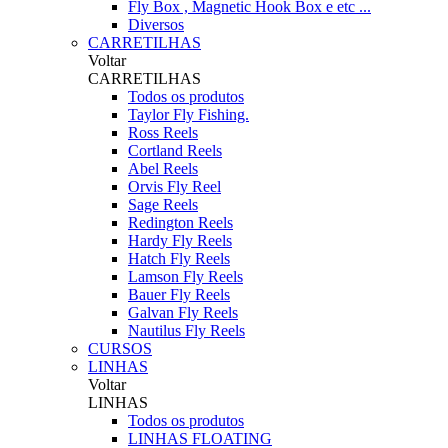
Fly Box , Magnetic Hook Box e etc ...
Diversos
CARRETILHAS
Voltar
CARRETILHAS
Todos os produtos
Taylor Fly Fishing.
Ross Reels
Cortland Reels
Abel Reels
Orvis Fly Reel
Sage Reels
Redington Reels
Hardy Fly Reels
Hatch Fly Reels
Lamson Fly Reels
Bauer Fly Reels
Galvan Fly Reels
Nautilus Fly Reels
CURSOS
LINHAS
Voltar
LINHAS
Todos os produtos
LINHAS FLOATING