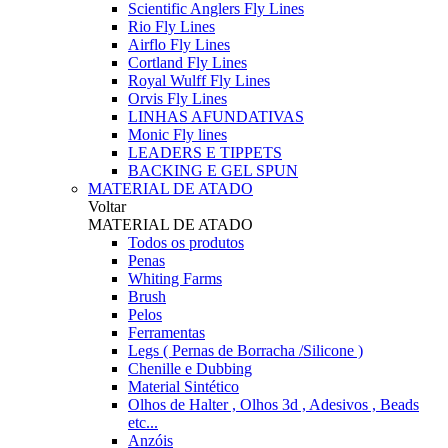
Scientific Anglers Fly Lines
Rio Fly Lines
Airflo Fly Lines
Cortland Fly Lines
Royal Wulff Fly Lines
Orvis Fly Lines
LINHAS AFUNDATIVAS
Monic Fly lines
LEADERS E TIPPETS
BACKING E GEL SPUN
MATERIAL DE ATADO
Voltar
MATERIAL DE ATADO
Todos os produtos
Penas
Whiting Farms
Brush
Pelos
Ferramentas
Legs ( Pernas de Borracha /Silicone )
Chenille e Dubbing
Material Sintético
Olhos de Halter , Olhos 3d , Adesivos , Beads
etc...
Anzóis