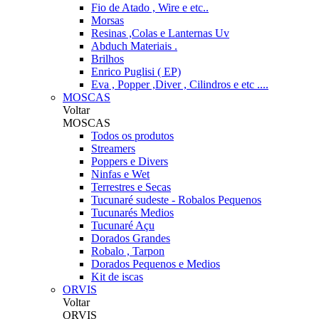
Fio de Atado , Wire e etc..
Morsas
Resinas ,Colas e Lanternas Uv
Abduch Materiais .
Brilhos
Enrico Puglisi ( EP)
Eva , Popper ,Diver , Cilindros e etc ....
MOSCAS
Voltar
MOSCAS
Todos os produtos
Streamers
Poppers e Divers
Ninfas e Wet
Terrestres e Secas
Tucunaré sudeste - Robalos Pequenos
Tucunarés Medios
Tucunaré Açu
Dorados Grandes
Robalo , Tarpon
Dorados Pequenos e Medios
Kit de iscas
ORVIS
Voltar
ORVIS